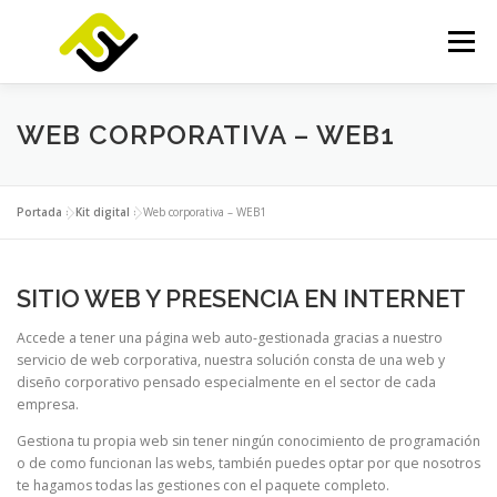
Saltar
al
Menú
contenido
INICIO
SERVICIOS
PRODUCTOS
WEB CORPORATIVA – WEB1
FOCUSLAB
KIT DIGITAL
KIT CONSULTING
Portada
»
Kit digital
»
Web corporativa – WEB1
NOTICIAS
CONTACTO
SITIO WEB Y PRESENCIA EN INTERNET
Accede a tener una página web auto-gestionada gracias a nuestro
servicio de web corporativa, nuestra solución consta de una web y
diseño corporativo pensado especialmente en el sector de cada
empresa.
Gestiona tu propia web sin tener ningún conocimiento de programación
o de como funcionan las webs, también puedes optar por que nosotros
te hagamos todas las gestiones con el paquete completo.