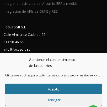
Integrar un asistente de IA con tu ERP a medida
Integración de APIs de OMIE y REE
Focus Soft S.L.
Calle Almirante Cadarso 26
644 50 46 65
info@focusoft.es
https://focusoft.es
Gestionar el consentimiento
Política de cookies
de las cookies
Aviso legal
Utilizamos cookies para optimizar nuestro sitio web y nuestro servicio.
Política de privacidad
Acepto
Denegar