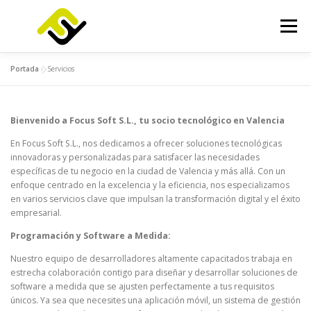
Saltar
al
Menú
contenido
Portada
»
Servicios
INICIO
SERVICIOS
PRODUCTOS
Bienvenido a Focus Soft S.L., tu socio tecnológico en Valencia
FOCUSLAB
KIT DIGITAL
KIT CONSULTING
En Focus Soft S.L., nos dedicamos a ofrecer soluciones tecnológicas
innovadoras y personalizadas para satisfacer las necesidades
específicas de tu negocio en la ciudad de Valencia y más allá. Con un
NOTICIAS
CONTACTO
enfoque centrado en la excelencia y la eficiencia, nos especializamos
en varios servicios clave que impulsan la transformación digital y el éxito
empresarial.
Programación y Software a Medida:
Nuestro equipo de desarrolladores altamente capacitados trabaja en
estrecha colaboración contigo para diseñar y desarrollar soluciones de
software a medida que se ajusten perfectamente a tus requisitos
únicos. Ya sea que necesites una aplicación móvil, un sistema de gestión