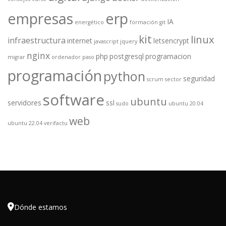
empresas
erp
IA
energético
formación
git
kit
linux
infraestructura
internet
letsencrypt
javascript
jquery
nginx
php
postgresql
programacion
migrar
ordenador
paso
programación
python
seguridad
scrum
sector
software
ubuntu
servidores
ssl
sudo
ubuntu 20.04
web
ubuntu 22.04
verifactu

Dónde estamos