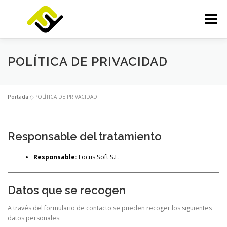
Saltar
al
Menú
contenido
INICIO
SERVICIOS
PRODUCTOS
POLÍTICA DE PRIVACIDAD
FOCUSLAB
KIT DIGITAL
KIT CONSULTING
Portada
»
POLÍTICA DE PRIVACIDAD
NOTICIAS
CONTACTO
Responsable del tratamiento
Responsable:
Focus Soft S.L.
Datos que se recogen
A través del formulario de contacto se pueden recoger los siguientes
datos personales: