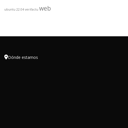
web
ubuntu 22.04
verifactu

Dónde estamos