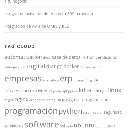
a tu negocio
Integrar un asistente de IA con tu ERP a medida
Integración de APIs de OMIE y REE
TAG CLOUD
automatizacion
base de datos
aws
certbot
certificados
digital
django
docker
consejos
curso
dockerizacion
empresas
erp
IA
energético
formación
git
kit
linux
infraestructura
internet
letsencrypt
javascript
jquery
nginx
php
postgresql
programacion
migrar
ordenador
paso
programación
python
seguridad
scrum
sector
software
ubuntu
servidores
ssl
sudo
ubuntu 20.04