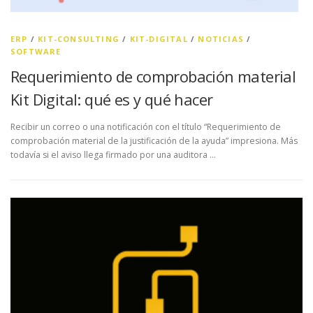
ERP
/
KIT-CONSULTING
/
KIT-DIGITAL
/
NOTICIAS
/
SOFTWARE
Requerimiento de comprobación material
Kit Digital: qué es y qué hacer
Recibir un correo o una notificación con el título “Requerimiento de
comprobación material de la justificación de la ayuda” impresiona. Más
todavía si el aviso llega firmado por una auditora …