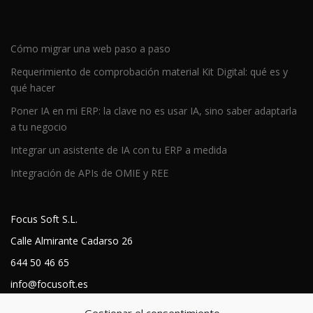
Cómo migrar una web paso a paso
Requerimiento de comprobación material Kit Digital: qué es y
qué hacer
Poner IA en mi ERP: la clave no es usar IA, sino saber adaptarla
a tu negocio
Integrar un asistente de IA con tu ERP a medida
Integración de APIs de OMIE y REE
Focus Soft S.L.
Calle Almirante Cadarso 26
644 50 46 65
info@focusoft.es
https://focusoft.es