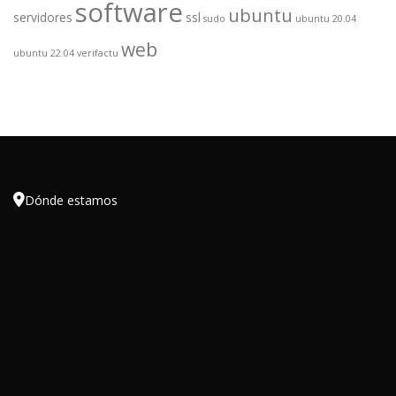
software
ubuntu
servidores
ssl
sudo
ubuntu 20.04
web
ubuntu 22.04
verifactu

Dónde estamos