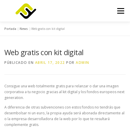
Saltar
al
Menú
contenido
Portada
»
News
»
Web gratis con kit digital
INICIO
SERVICIOS
PRODUCTOS
Web gratis con kit digital
FOCUSLAB
KIT DIGITAL
KIT CONSULTING
PÚBLICADO EN
ABRIL 17, 2022
POR
ADMIN
NOTICIAS
CONTACTO
Consigue una web totalmente gratis para relanzar o dar una imagen
corporativa a tu negocio gracias al kit digital y los fondos europeos next
generation.
A diferencia de otras subvenciones con estos fondos no tendrás que
desembolsar ni un euro, la propia ayuda será abonada directamente al
o la empresa desarrolladora de la web por lo que te resultará
complemente gratis.