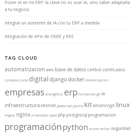
Poner IA en mi ERP: la clave no es usar IA, sino saber adaptarla
a tu negocio
Integrar un asistente de IA con tu ERP a medida
Integración de APIs de OMIE y REE
TAG CLOUD
automatizacion
base de datos
aws
certbot
certificados
digital
django
docker
consejos
curso
dockerizacion
empresas
erp
IA
energético
formación
git
kit
linux
infraestructura
internet
letsencrypt
javascript
jquery
nginx
php
postgresql
programacion
migrar
ordenador
paso
programación
python
seguridad
scrum
sector