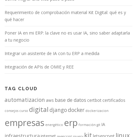
Requerimiento de comprobación material Kit Digital: qué es y
qué hacer
Poner IA en mi ERP: la clave no es usar IA, sino saber adaptarla
a tu negocio
Integrar un asistente de IA con tu ERP a medida
Integración de APIs de OMIE y REE
TAG CLOUD
automatizacion
base de datos
aws
certbot
certificados
digital
django
docker
consejos
curso
dockerizacion
empresas
erp
IA
energético
formación
git
kit
linux
infraestructura
internet
letsencrypt
javascript
jquery