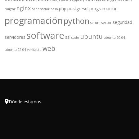
nginx
php
postgresql
programacion
migrar
ordenador
paso
programación
python
seguridad
scrum
sector
software
ubuntu
servidores
ssl
sudo
ubuntu 20.04
web
ubuntu 22.04
verifactu

Dónde estamos