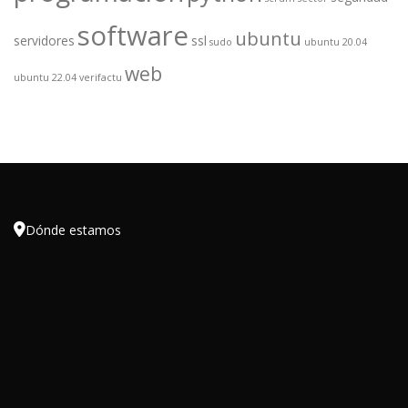
software
ubuntu
servidores
ssl
sudo
ubuntu 20.04
web
ubuntu 22.04
verifactu

Dónde estamos