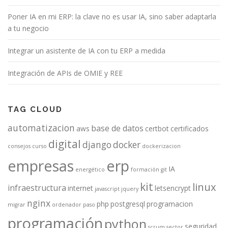
Poner IA en mi ERP: la clave no es usar IA, sino saber adaptarla
a tu negocio
Integrar un asistente de IA con tu ERP a medida
Integración de APIs de OMIE y REE
TAG CLOUD
automatizacion
base de datos
aws
certbot
certificados
digital
django
docker
consejos
curso
dockerizacion
empresas
erp
IA
energético
formación
git
kit
linux
infraestructura
internet
letsencrypt
javascript
jquery
nginx
php
postgresql
programacion
migrar
ordenador
paso
programación
python
seguridad
scrum
sector