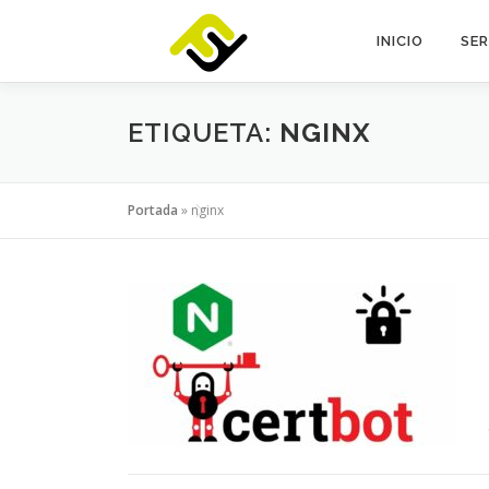
Saltar
al
INICIO
SER
contenido
ETIQUETA:
NGINX
Portada
»
nginx