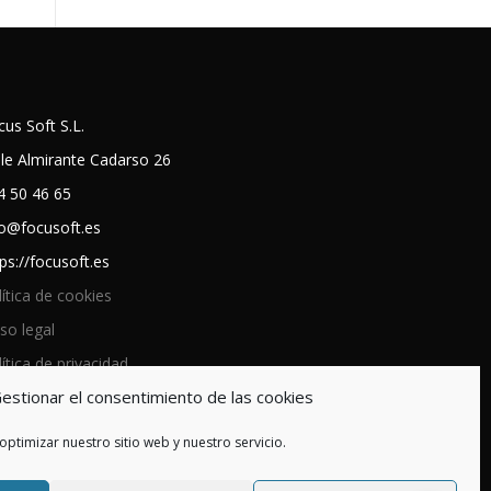
cus Soft S.L.
lle Almirante Cadarso 26
4 50 46 65
fo@focusoft.es
ps://focusoft.es
lítica de cookies
so legal
ítica de privacidad
estionar el consentimiento de las cookies
optimizar nuestro sitio web y nuestro servicio.