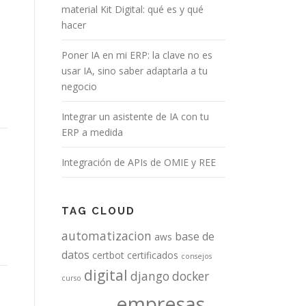
material Kit Digital: qué es y qué
hacer
Poner IA en mi ERP: la clave no es
usar IA, sino saber adaptarla a tu
negocio
Integrar un asistente de IA con tu
ERP a medida
Integración de APIs de OMIE y REE
n
TAG CLOUD
automatizacion
base de
aws
datos
certbot
certificados
consejos
digital
django
docker
curso
empresas