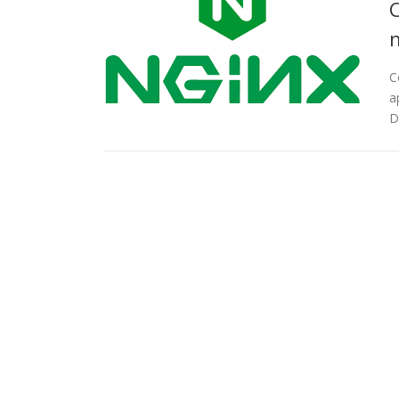
C
C
a
D