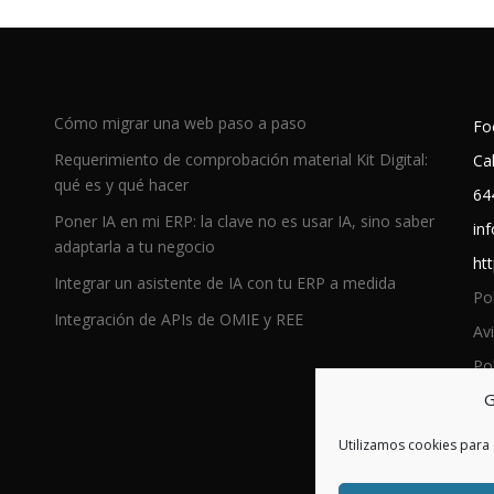
Cómo migrar una web paso a paso
Fo
Requerimiento de comprobación material Kit Digital:
Ca
qué es y qué hacer
64
Poner IA en mi ERP: la clave no es usar IA, sino saber
in
adaptarla a tu negocio
htt
Integrar un asistente de IA con tu ERP a medida
Po
Integración de APIs de OMIE y REE
Avi
Pol
G
Utilizamos cookies para 