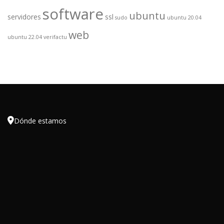
software
ubuntu
servidores
ssl
sudo
ubuntu 20.04
web
ubuntu 22.04
verifactu

Dónde estamos