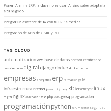
Poner IA en mi ERP: la clave no es usar IA, sino saber adaptarla
a tu negocio
Integrar un asistente de IA con tu ERP a medida
Integración de APIs de OMIE y REE
TAG CLOUD
automatizacion
base de datos
aws
certbot
certificados
digital
django
docker
consejos
curso
dockerizacion
empresas
erp
IA
energético
formación
git
kit
linux
infraestructura
internet
letsencrypt
javascript
jquery
nginx
php
postgresql
programacion
migrar
ordenador
paso
programación
python
seguridad
scrum
sector