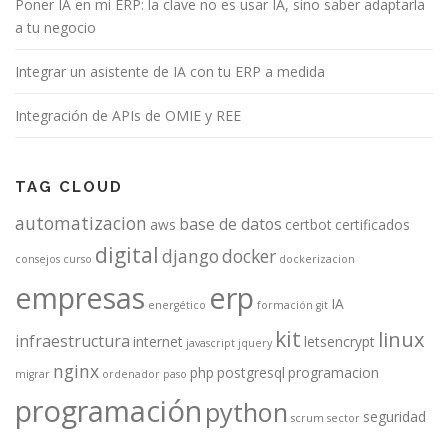
Poner IA en mi ERP: la clave no es usar IA, sino saber adaptarla
a tu negocio
Integrar un asistente de IA con tu ERP a medida
Integración de APIs de OMIE y REE
TAG CLOUD
automatizacion
base de datos
aws
certbot
certificados
digital
django
docker
consejos
curso
dockerizacion
empresas
erp
IA
energético
formación
git
kit
linux
infraestructura
internet
letsencrypt
javascript
jquery
nginx
php
postgresql
programacion
migrar
ordenador
paso
programación
python
seguridad
scrum
sector