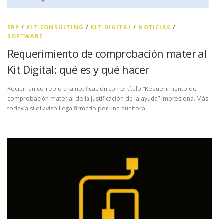
ERP
/
KIT-CONSULTING
/
KIT-DIGITAL
/
NOTICIAS
/
SOFTWARE
Requerimiento de comprobación material
Kit Digital: qué es y qué hacer
Recibir un correo o una notificación con el título “Requerimiento de
comprobación material de la justificación de la ayuda” impresiona. Más
todavía si el aviso llega firmado por una auditora …