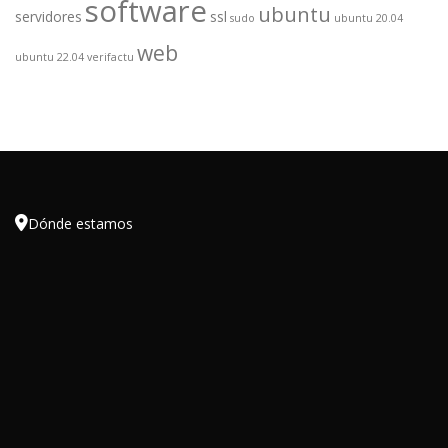
software
ubuntu
servidores
ssl
sudo
ubuntu 20.04
web
ubuntu 22.04
verifactu

Dónde estamos