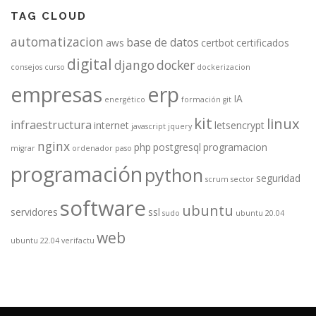
TAG CLOUD
automatizacion
base de datos
aws
certbot
certificados
digital
django
docker
consejos
curso
dockerizacion
empresas
erp
IA
energético
formación
git
kit
linux
infraestructura
internet
letsencrypt
javascript
jquery
nginx
php
postgresql
programacion
migrar
ordenador
paso
programación
python
seguridad
scrum
sector
software
ubuntu
servidores
ssl
sudo
ubuntu 20.04
web
ubuntu 22.04
verifactu