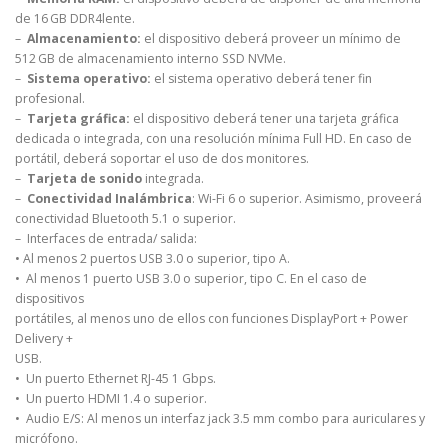
de 16 GB DDR4lente.
–
Almacenamiento:
el dispositivo deberá proveer un mínimo de
512 GB de almacenamiento interno SSD NVMe.
–
Sistema operativo:
el sistema operativo deberá tener fin
profesional.
–
Tarjeta gráfica:
el dispositivo deberá tener una tarjeta gráfica
dedicada o integrada, con una resolución mínima Full HD. En caso de
portátil, deberá soportar el uso de dos monitores.
–
Tarjeta de sonido
integrada.
–
Conectividad Inalámbrica
: Wi-Fi 6 o superior. Asimismo, proveerá
conectividad Bluetooth 5.1 o superior.
– Interfaces de entrada/ salida:
• Al menos 2 puertos USB 3.0 o superior, tipo A.
• Al menos 1 puerto USB 3.0 o superior, tipo C. En el caso de
dispositivos
portátiles, al menos uno de ellos con funciones DisplayPort + Power
Delivery +
USB.
• Un puerto Ethernet RJ-45 1 Gbps.
• Un puerto HDMI 1.4 o superior.
• Audio E/S: Al menos un interfaz jack 3.5 mm combo para auriculares y
micrófono.