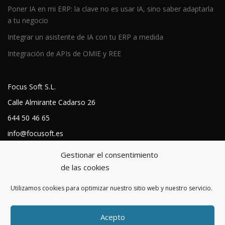
Poner IA en mi ERP: la clave no es usar IA, sino saber adaptarla
a tu negocio
Integrar un asistente de IA con tu ERP a medida
Integración de APIs de OMIE y REE
Focus Soft S.L.
Calle Almirante Cadarso 26
644 50 46 65
info@focusoft.es
https://focusoft.es
Gestionar el consentimiento
Política de cookies
de las cookies
Aviso legal
Utilizamos cookies para optimizar nuestro sitio web y nuestro servicio.
Política de privacidad
Acepto