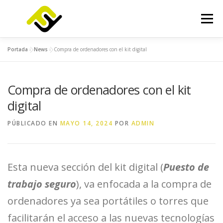
Saltar
al
Menú
contenido
Portada
»
News
»
Compra de ordenadores con el kit digital
INICIO
SERVICIOS
PRODUCTOS
Compra de ordenadores con el kit
FOCUSLAB
KIT DIGITAL
KIT CONSULTING
digital
PÚBLICADO EN
MAYO 14, 2024
POR
ADMIN
NOTICIAS
CONTACTO
Esta nueva sección del kit digital (
Puesto de
trabajo seguro
), va enfocada a la compra de
ordenadores ya sea portátiles o torres que
facilitarán el acceso a las nuevas tecnologías