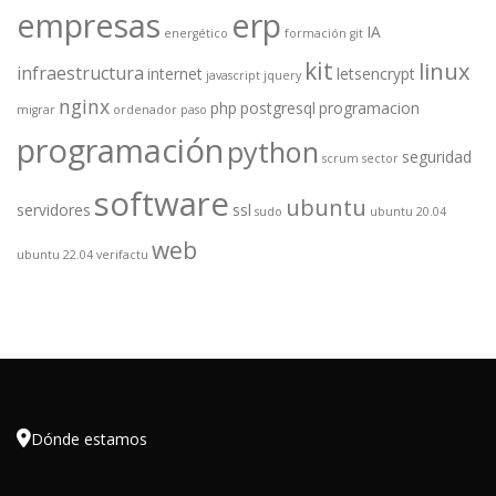
empresas
erp
IA
energético
formación
git
kit
linux
infraestructura
internet
letsencrypt
javascript
jquery
nginx
php
postgresql
programacion
migrar
ordenador
paso
programación
python
seguridad
scrum
sector
software
ubuntu
servidores
ssl
sudo
ubuntu 20.04
web
ubuntu 22.04
verifactu

Dónde estamos