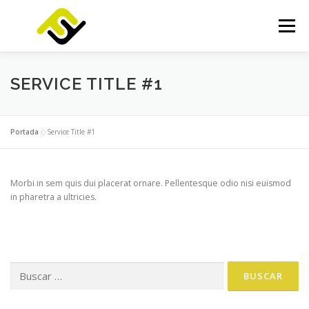
Saltar
al
Menú
contenido
INICIO
SERVICIOS
PRODUCTOS
SERVICE TITLE #1
FOCUSLAB
KIT DIGITAL
KIT CONSULTING
Portada
»
Service Title #1
NOTICIAS
CONTACTO
Morbi in sem quis dui placerat ornare. Pellentesque odio nisi euismod
in pharetra a ultricies.
Buscar: