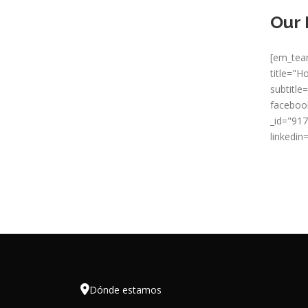
Our 
[em_team
title="H
subtitle
faceboo
_id="91
linkedin

Dónde estamos