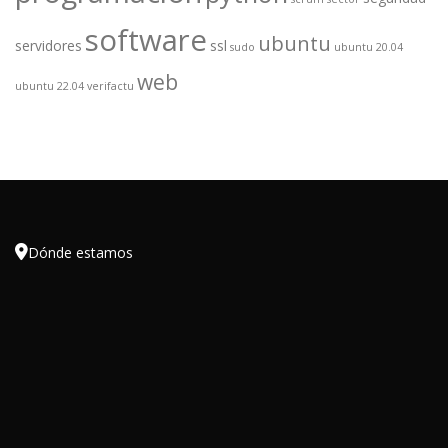
software
ubuntu
servidores
ssl
sudo
ubuntu 20.04
web
ubuntu 22.04
verifactu

Dónde estamos