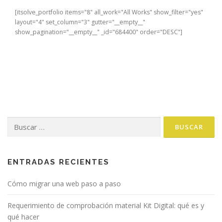
[itsolve_portfolio items="8" all_work="All Works" show_filter="yes"
layout="4" set_column="3" gutter="__empty__"
show_pagination="__empty__" _id="684400" order="DESC"]
Buscar:
ENTRADAS RECIENTES
Cómo migrar una web paso a paso
Requerimiento de comprobación material Kit Digital: qué es y
qué hacer