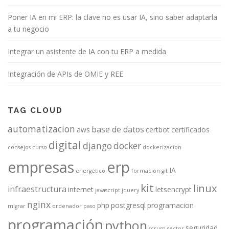
Poner IA en mi ERP: la clave no es usar IA, sino saber adaptarla
a tu negocio
Integrar un asistente de IA con tu ERP a medida
Integración de APIs de OMIE y REE
TAG CLOUD
automatizacion
base de datos
aws
certbot
certificados
digital
django
docker
consejos
curso
dockerizacion
empresas
erp
IA
energético
formación
git
kit
linux
infraestructura
internet
letsencrypt
javascript
jquery
nginx
php
postgresql
programacion
migrar
ordenador
paso
programación
python
seguridad
scrum
sector