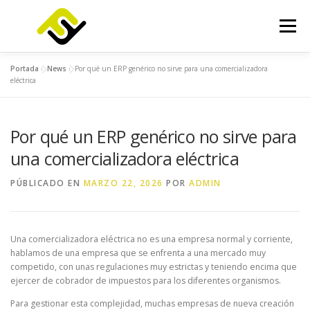
Saltar
al
Menú
contenido
Portada
»
News
»
Por qué un ERP genérico no sirve para una comercializadora
INICIO
SERVICIOS
PRODUCTOS
eléctrica
Por qué un ERP genérico no sirve para
FOCUSLAB
KIT DIGITAL
KIT CONSULTING
una comercializadora eléctrica
NOTICIAS
CONTACTO
PÚBLICADO EN
MARZO 22, 2026
POR
ADMIN
Una comercializadora eléctrica no es una empresa normal y corriente,
hablamos de una empresa que se enfrenta a una mercado muy
competido, con unas regulaciones muy estrictas y teniendo encima que
ejercer de cobrador de impuestos para los diferentes organismos.
Para gestionar esta complejidad, muchas empresas de nueva creación