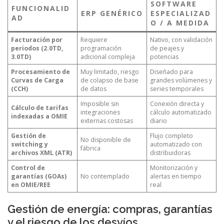
SOFTWARE
FUNCIONALID
ERP GENÉRICO
ESPECIALIZAD
AD
O / A MEDIDA
Facturación por
Requiere
Nativo, con validación
periodos (2.0TD,
programación
de peajes y
3.0TD)
adicional compleja
potencias
Procesamiento de
Muy limitado, riesgo
Diseñado para
Curvas de Carga
de colapso de base
grandes volúmenes y
(CCH)
de datos
series temporales
Imposible sin
Conexión directa y
Cálculo de tarifas
integraciones
cálculo automatizado
indexadas a OMIE
externas costosas
diario
Gestión de
Flujo completo
No disponible de
switching y
automatizado con
fábrica
archivos XML (ATR)
distribuidoras
Control de
Monitorización y
garantías (GOAs)
No contemplado
alertas en tiempo
en OMIE/REE
real
Gestión de energía: compras, garantías
y el riesgo de los desvíos