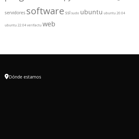
software
ubuntu
servidores
ssl
sudo
ubuntu 20.04
web
ubuntu 22.04
verifactu

Dónde estamos