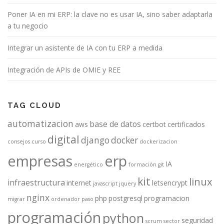
Poner IA en mi ERP: la clave no es usar IA, sino saber adaptarla
a tu negocio
Integrar un asistente de IA con tu ERP a medida
Integración de APIs de OMIE y REE
TAG CLOUD
automatizacion
base de datos
aws
certbot
certificados
digital
django
docker
consejos
curso
dockerizacion
empresas
erp
IA
energético
formación
git
kit
linux
infraestructura
internet
letsencrypt
javascript
jquery
nginx
php
postgresql
programacion
migrar
ordenador
paso
programación
python
seguridad
scrum
sector