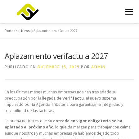
Saltar
al
Menú
contenido
Portada
»
News
»
Aplazamiento verifactu a 2027
INICIO
SERVICIOS
PRODUCTOS
Aplazamiento verifactu a 2027
FOCUSLAB
KIT DIGITAL
KIT CONSULTING
PÚBLICADO EN
DICIEMBRE 15, 2025
POR
ADMIN
NOTICIAS
CONTACTO
En los últimos meses muchas empresas nos han trasladado su
preocupación por la llegada de
Veri*factu
, el nuevo sistema
impulsado por la Agencia Tributaria para garantizar la integridad y
trazabilidad de las facturas.
La buena noticia es que su
entrada en vigor obligatoria se ha
aplazado al próximo año
, lo que da margen para trabajar con calma,
aunque nosotros y muchas empresas ya habíamos dejado todo