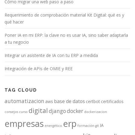
Cómo migrar una web paso a paso
Requerimiento de comprobación material Kit Digital: qué es y
qué hacer
Poner IA en mi ERP: la clave no es usar IA, sino saber adaptarla
a tu negocio
Integrar un asistente de IA con tu ERP a medida
Integración de APIs de OMIE y REE
TAG CLOUD
automatizacion
base de datos
aws
certbot
certificados
digital
django
docker
consejos
curso
dockerizacion
empresas
erp
IA
energético
formación
git