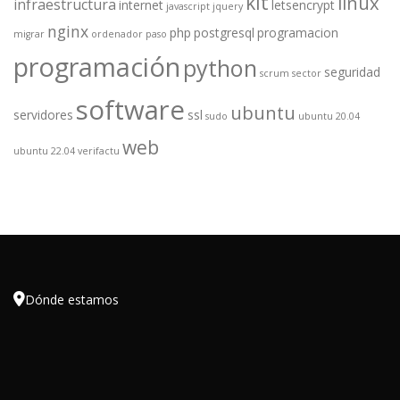
kit
linux
infraestructura
internet
letsencrypt
javascript
jquery
nginx
php
postgresql
programacion
migrar
ordenador
paso
programación
python
seguridad
scrum
sector
software
ubuntu
servidores
ssl
sudo
ubuntu 20.04
web
ubuntu 22.04
verifactu

Dónde estamos