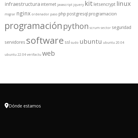
kit
linux
infraestructura
internet
letsencrypt
javascript
jquery
nginx
php
postgresql
programacion
migrar
ordenador
paso
programación
python
seguridad
scrum
sector
software
ubuntu
servidores
ssl
sudo
ubuntu 20.04
web
ubuntu 22.04
verifactu

Dónde estamos