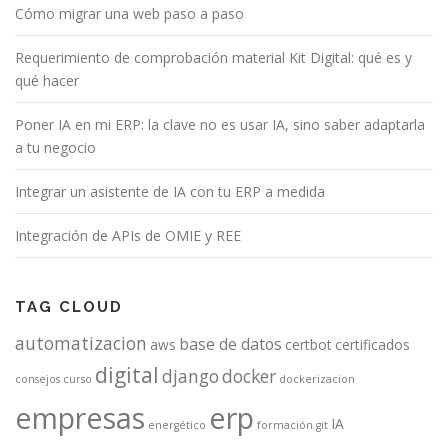
Cómo migrar una web paso a paso
Requerimiento de comprobación material Kit Digital: qué es y
qué hacer
Poner IA en mi ERP: la clave no es usar IA, sino saber adaptarla
a tu negocio
Integrar un asistente de IA con tu ERP a medida
Integración de APIs de OMIE y REE
TAG CLOUD
automatizacion
base de datos
aws
certbot
certificados
digital
django
docker
consejos
curso
dockerizacion
empresas
erp
IA
energético
formación
git