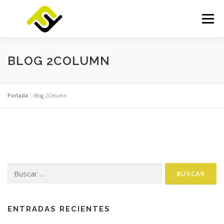
Saltar
al
Menú
contenido
INICIO
SERVICIOS
PRODUCTOS
BLOG 2COLUMN
FOCUSLAB
KIT DIGITAL
KIT CONSULTING
Portada
»
Blog 2Column
NOTICIAS
CONTACTO
Buscar:
ENTRADAS RECIENTES