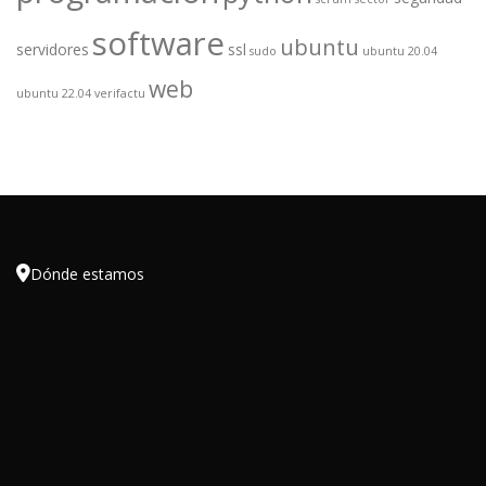
software
ubuntu
servidores
ssl
sudo
ubuntu 20.04
web
ubuntu 22.04
verifactu

Dónde estamos