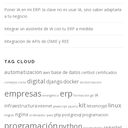
Poner IA en mi ERP: la clave no es usar IA, sino saber adaptarla
a tu negocio
Integrar un asistente de IA con tu ERP a medida
Integración de APIs de OMIE y REE
TAG CLOUD
automatizacion
base de datos
aws
certbot
certificados
digital
django
docker
consejos
curso
dockerizacion
empresas
erp
IA
energético
formación
git
kit
linux
infraestructura
internet
letsencrypt
javascript
jquery
nginx
php
postgresql
programacion
migrar
ordenador
paso
programación
python
seguridad
scrum
sector