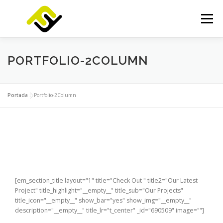
Saltar
al
Menú
contenido
INICIO
SERVICIOS
PRODUCTOS
PORTFOLIO-2COLUMN
FOCUSLAB
KIT DIGITAL
KIT CONSULTING
Portada
»
Portfolio-2Column
NOTICIAS
CONTACTO
[em_section_title layout="1" title="Check Out " title2="Our Latest
Project" title_highlight="__empty__" title_sub="Our Projects"
title_icon="__empty__" show_bar="yes" show_img="__empty__"
description="__empty__" title_lr="t_center" _id="690509" image=""]