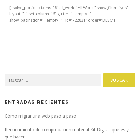
[itsolve_portfolio items="8" all_work="All Works" show_filter="yes"
layout="1" set_column="6" gutter="__empty__"
show_pagination="__empty__" _id="722821" order="DESC"]
Buscar:
ENTRADAS RECIENTES
Cómo migrar una web paso a paso
Requerimiento de comprobación material Kit Digital: qué es y
qué hacer