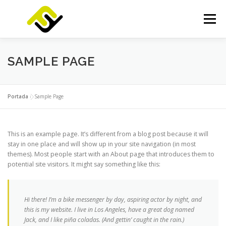
Saltar
al
Menú
contenido
INICIO
SERVICIOS
PRODUCTOS
SAMPLE PAGE
FOCUSLAB
KIT DIGITAL
KIT CONSULTING
Portada
»
Sample Page
NOTICIAS
CONTACTO
This is an example page. It’s different from a blog post because it will
stay in one place and will show up in your site navigation (in most
themes). Most people start with an About page that introduces them to
potential site visitors. It might say something like this:
Hi there! I’m a bike messenger by day, aspiring actor by night, and
this is my website. I live in Los Angeles, have a great dog named
Jack, and I like piña coladas. (And gettin’ caught in the rain.)