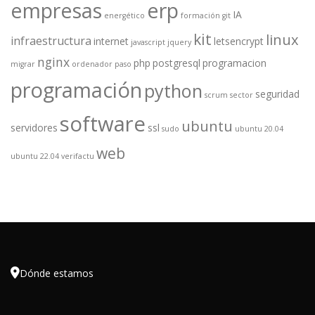
empresas
erp
IA
energético
formación
git
kit
linux
infraestructura
internet
letsencrypt
javascript
jquery
nginx
php
postgresql
programacion
migrar
ordenador
paso
programación
python
seguridad
scrum
sector
software
ubuntu
servidores
ssl
sudo
ubuntu 20.04
web
ubuntu 22.04
verifactu

Dónde estamos