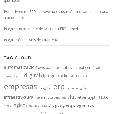
qué hacer
Poner IA en mi ERP: la clave no es usar IA, sino saber adaptarla
a tu negocio
Integrar un asistente de IA con tu ERP a medida
Integración de APIs de OMIE y REE
TAG CLOUD
automatizacion
base de datos
aws
certbot
certificados
digital
django
docker
consejos
curso
dockerizacion
empresas
erp
IA
energético
formación
git
kit
linux
infraestructura
internet
letsencrypt
javascript
jquery
nginx
php
postgresql
programacion
migrar
ordenador
paso