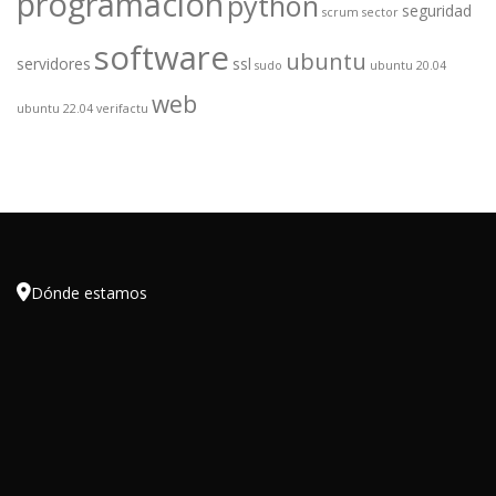
programación
python
seguridad
scrum
sector
software
ubuntu
servidores
ssl
sudo
ubuntu 20.04
web
ubuntu 22.04
verifactu

Dónde estamos