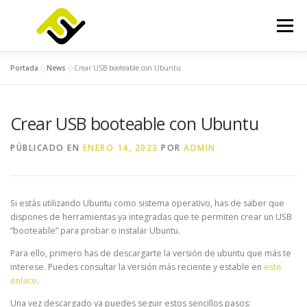
Saltar
al
Menú
contenido
Portada
»
News
»
Crear USB booteable con Ubuntu
INICIO
SERVICIOS
PRODUCTOS
Crear USB booteable con Ubuntu
FOCUSLAB
KIT DIGITAL
KIT CONSULTING
PÚBLICADO EN
ENERO 14, 2023
POR
ADMIN
NOTICIAS
CONTACTO
Si estás utilizando Ubuntu como sistema operativo, has de saber que
dispones de herramientas ya integradas que te permiten crear un USB
“booteable” para probar o instalar Ubuntu.
Para ello, primero has de descargarte la versión de ubuntu que más te
interese. Puedes consultar la versión más reciente y estable en
este
enlace
.
Una vez descargado ya puedes seguir estos sencillos pasos: