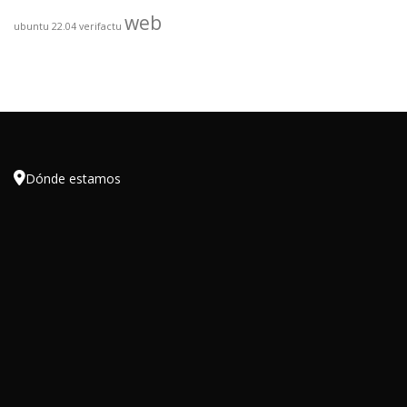
web
ubuntu 22.04
verifactu

Dónde estamos