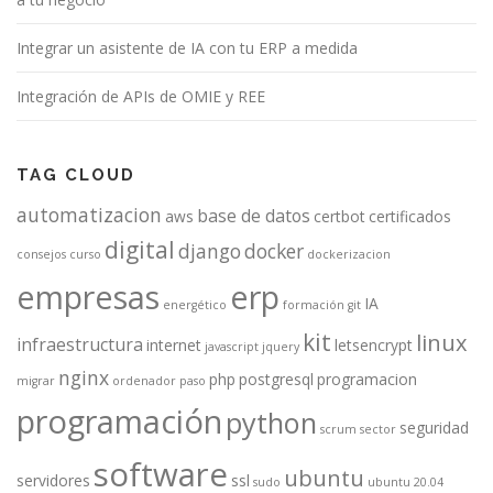
Integrar un asistente de IA con tu ERP a medida
Integración de APIs de OMIE y REE
TAG CLOUD
automatizacion
base de datos
aws
certbot
certificados
digital
django
docker
consejos
curso
dockerizacion
empresas
erp
IA
energético
formación
git
kit
linux
infraestructura
internet
letsencrypt
javascript
jquery
nginx
php
postgresql
programacion
migrar
ordenador
paso
programación
python
seguridad
scrum
sector
software
ubuntu
servidores
ssl
sudo
ubuntu 20.04