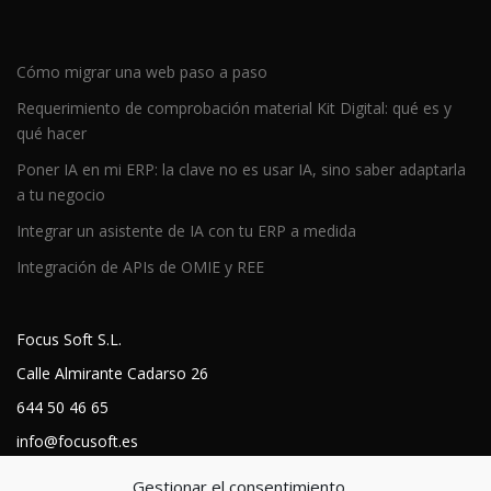
Cómo migrar una web paso a paso
Requerimiento de comprobación material Kit Digital: qué es y
qué hacer
Poner IA en mi ERP: la clave no es usar IA, sino saber adaptarla
a tu negocio
Integrar un asistente de IA con tu ERP a medida
Integración de APIs de OMIE y REE
Focus Soft S.L.
Calle Almirante Cadarso 26
644 50 46 65
info@focusoft.es
https://focusoft.es
Gestionar el consentimiento