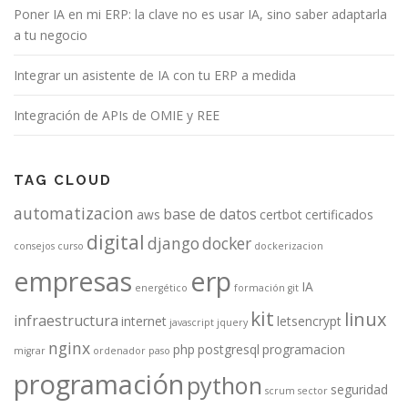
Poner IA en mi ERP: la clave no es usar IA, sino saber adaptarla
a tu negocio
Integrar un asistente de IA con tu ERP a medida
Integración de APIs de OMIE y REE
TAG CLOUD
automatizacion
base de datos
aws
certbot
certificados
digital
django
docker
consejos
curso
dockerizacion
empresas
erp
IA
energético
formación
git
kit
linux
infraestructura
internet
letsencrypt
javascript
jquery
nginx
php
postgresql
programacion
migrar
ordenador
paso
programación
python
seguridad
scrum
sector