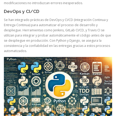
modificaciones no introduzcan errores inesperados.
DevOps y CI/CD
Se han integrado prácticas de DevOps y CI/CD (Integración Continua y
Entrega Continua) para automatizar el proceso de desarrollo y
despliegue. Herramientas como Jenkins, GitLab CI/CD, y Travis CI se
utilizan para integrar y probar automáticamente el código antes de que
se despliegue en producción. Con Python y Django, se asegura la
consistencia y la confiabilidad en las entregas gracias a estos procesos
automatizados.