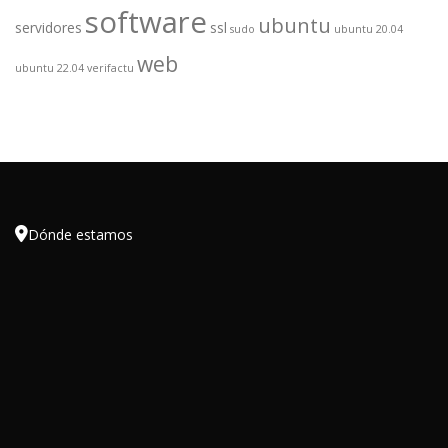
software
ubuntu
servidores
ssl
sudo
ubuntu 20.04
web
ubuntu 22.04
verifactu

Dónde estamos