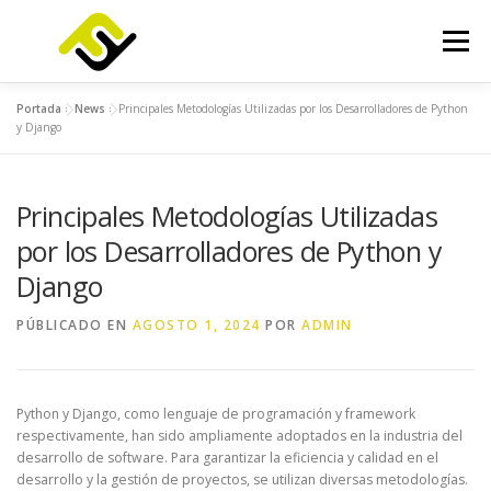
Saltar
al
Menú
contenido
Portada
»
News
»
Principales Metodologías Utilizadas por los Desarrolladores de Python
INICIO
SERVICIOS
PRODUCTOS
y Django
Principales Metodologías Utilizadas
FOCUSLAB
KIT DIGITAL
KIT CONSULTING
por los Desarrolladores de Python y
Django
NOTICIAS
CONTACTO
PÚBLICADO EN
AGOSTO 1, 2024
POR
ADMIN
Python y Django, como lenguaje de programación y framework
respectivamente, han sido ampliamente adoptados en la industria del
desarrollo de software. Para garantizar la eficiencia y calidad en el
desarrollo y la gestión de proyectos, se utilizan diversas metodologías.