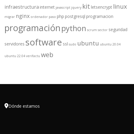
kit
linux
infraestructura
internet
letsencrypt
javascript
jquery
nginx
php
postgresql
programacion
migrar
ordenador
paso
programación
python
seguridad
scrum
sector
software
ubuntu
servidores
ssl
sudo
ubuntu 20.04
web
ubuntu 22.04
verifactu

Dónde estamos