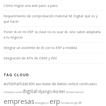
Cómo migrar una web paso a paso
Requerimiento de comprobación material Kit Digital: qué es y
qué hacer
Poner IA en mi ERP: la clave no es usar IA, sino saber adaptarla
a tu negocio
Integrar un asistente de IA con tu ERP a medida
Integración de APIs de OMIE y REE
TAG CLOUD
automatizacion
base de datos
aws
certbot
certificados
digital
django
docker
consejos
curso
dockerizacion
empresas
erp
IA
energético
formación
git