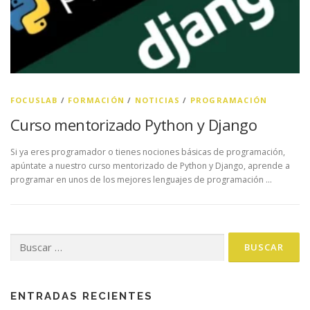
FOCUSLAB
/
FORMACIÓN
/
NOTICIAS
/
PROGRAMACIÓN
Curso mentorizado Python y Django
Si ya eres programador o tienes nociones básicas de programación,
apúntate a nuestro curso mentorizado de Python y Django, aprende a
programar en unos de los mejores lenguajes de programación …
Buscar:
ENTRADAS RECIENTES