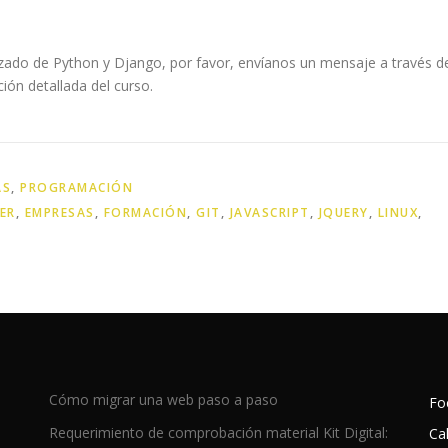
izado de Python y Django, por favor, envíanos un mensaje a través d
ión detallada del curso.
AS
,
PROGRAMACIÓN
ER
,
EMPRESAS
,
FORMACIÓN
,
GIT
,
JAVASCRIPT
,
JQUERY
,
LINUX
,
Cómo migrar una web paso a paso
Fo
Requerimiento de comprobación material Kit Digital:
Ca